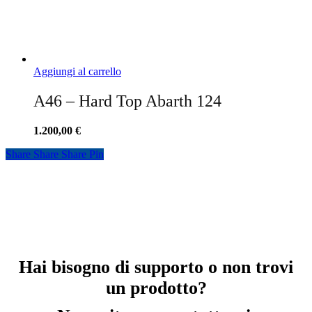
Aggiungi al carrello
A46 – Hard Top Abarth 124
1.200,00
€
Share
Share
Share
Share
Pin
Hai bisogno di supporto o non trovi
un prodotto?