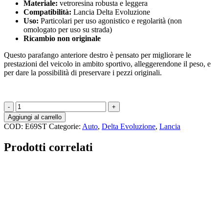
Materiale:
vetroresina robusta e leggera
Compatibilità:
Lancia Delta Evoluzione
Uso:
Particolari per uso agonistico e regolarità (non
omologato per uso su strada)
Ricambio non originale
Questo parafango anteriore destro è pensato per migliorare le
prestazioni del veicolo in ambito sportivo, alleggerendone il peso, e
per dare la possibilità di preservare i pezzi originali.
E69ST
-
Aggiungi al carrello
Parafango
COD:
E69ST
Categorie:
Auto
,
Delta Evoluzione
,
Lancia
Anteriore
Destro
Prodotti correlati
Standard
Lancia
Delta
Evoluzione
quantità