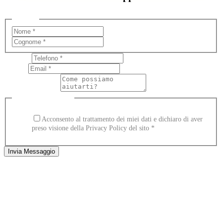
Nome
*
Nome
Cognome
Telefono
Telefono
di
Email
*
Nome
Testo di paragrafo
Caselle di Spunta
*
Acconsento al trattamento dei miei dati e dichiaro di aver
preso visione della Privacy Policy del sito
*
Invia Messaggio